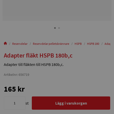
Reservdelar
Reservdelar pelletsbrännare
HSPB
HSPB 180
Adapter
Adapter fläkt HSPB 180b,c
Adapter till fläkten till HSPB 180b,c.
Artikelnr: 656719
165 kr
st
Lägg i varukorgen