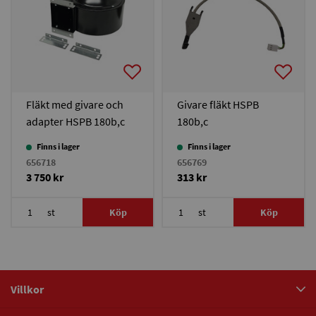
Fläkt med givare och
Givare fläkt HSPB
adapter HSPB 180b,c
180b,c
Finns i lager
Finns i lager
656718
656769
3 750 kr
313 kr
st
Köp
st
Köp
Villkor