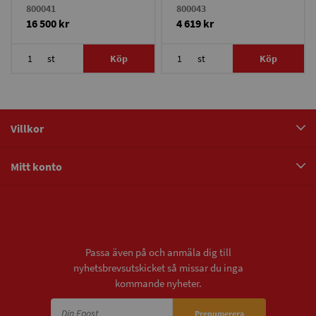
800041
800043
16 500 kr
4 619 kr
st
Köp
st
Köp
Villkor
Mitt konto
Nyhetsbrev
Passa även på och anmäla dig till
nyhetsbrevsutskicket så missar du inga
kommande nyheter.
Prenumerera