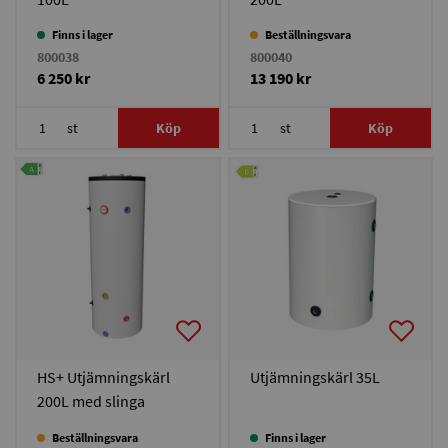
Finns i lager
Beställningsvara
800038
800040
6 250 kr
13 190 kr
st
Köp
st
Köp
HS+ Utjämningskärl
Utjämningskärl 35L
200L med slinga
Beställningsvara
Finns i lager