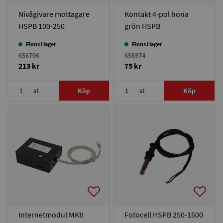
Nivågivare mottagare
Kontakt 4-pol hona
HSPB 100-250
grön HSPB
Finns i lager
Finns i lager
656706
656974
213 kr
75 kr
st
Köp
st
Köp
Internetmodul MKII
Fotocell HSPB 250-1500