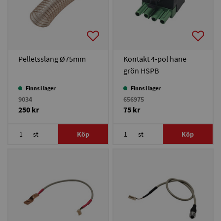
Pelletsslang Ø75mm
Kontakt 4-pol hane
grön HSPB
Finns i lager
Finns i lager
9034
656975
250 kr
75 kr
st
Köp
st
Köp