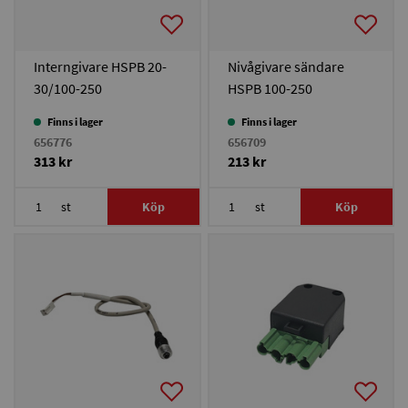
Interngivare HSPB 20-
Nivågivare sändare
30/100-250
HSPB 100-250
Finns i lager
Finns i lager
656776
656709
313 kr
213 kr
st
Köp
st
Köp