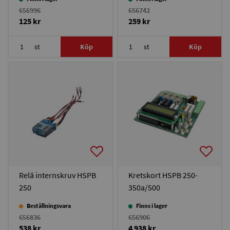
656996
656742
125 kr
259 kr
st
Köp
st
Köp
Relä internskruv HSPB
Kretskort HSPB 250-
250
350a/500
Beställningsvara
Finns i lager
656836
656906
538 kr
4 938 kr