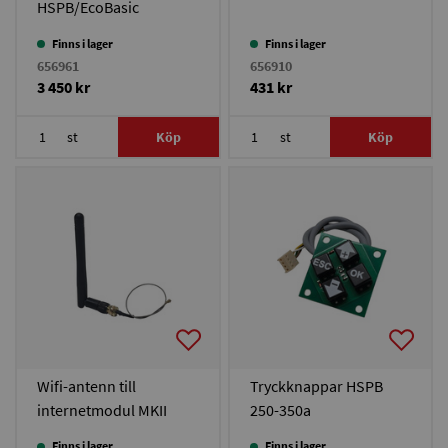
HSPB/EcoBasic
Finns i lager
Finns i lager
656961
656910
3 450 kr
431 kr
st
Köp
st
Köp
Wifi-antenn till
Tryckknappar HSPB
internetmodul MKII
250-350a
HSPB/EcoBasic
Finns i lager
Finns i lager