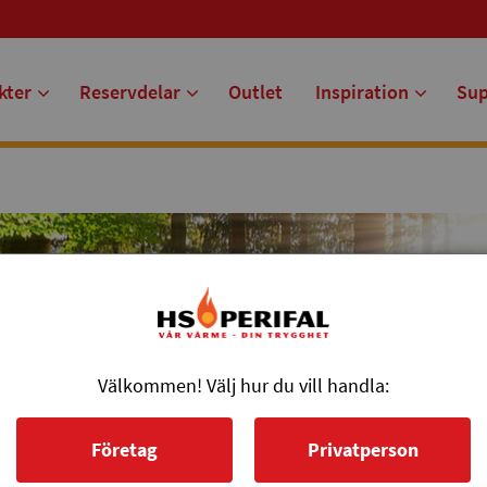
kter
Reservdelar
Outlet
Inspiration
Su
Välkommen! Välj hur du vill handla:
Företag
Privatperson