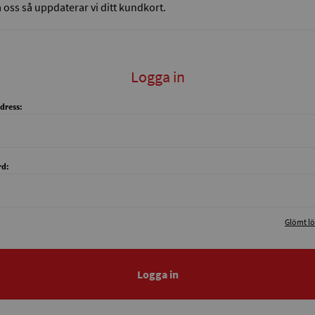
 oss så uppdaterar vi ditt kundkort.
Logga in
dress:
rd:
Glömt l
Logga in