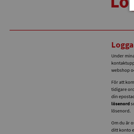
Log
Logga
Under mina 
kontaktuppg
webshop och
För att kom
tidigare ord
din epostad
lösenord
s
lösenord.
Om du är os
ditt konto 