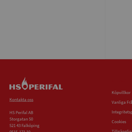
Villkor
Köpvillkor
Kontakta oss
Vanliga Fr
Integritets
HS Perifal AB
Storgatan 50
Cookies
521 43 Falköping
Tillgängli
0515-171 10