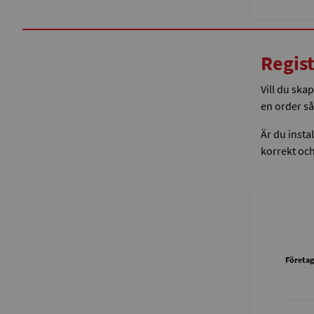
Regist
Vill du ska
en order så
Är du insta
korrekt och 
Företag