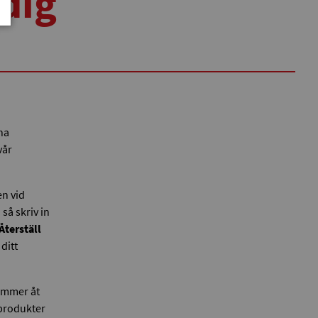
 dig
na
vår
en vid
 så skriv in
Återställ
ditt
kommer åt
a produkter