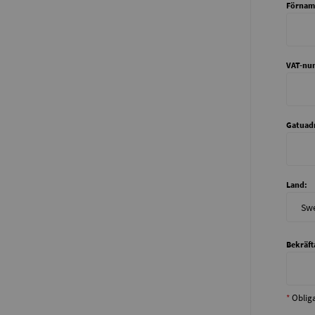
Förnam
VAT-nu
Gatuadr
Land:
Bekräft
*
Obliga