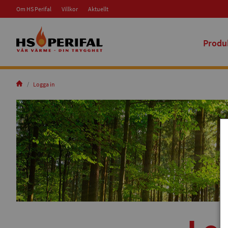
Om HS Perifal
Villkor
Aktuellt
Produ
Logga in