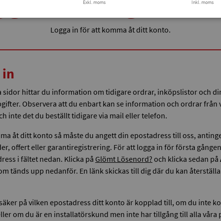
ga in / Registera
Exkl. moms
Inkl. moms
Logga in för att komma åt ditt konto.
 in
sidor hittar du information om tidigare ordrar, inköpslistor och di
ifter. Observera att du enbart kan se information och ordrar från 
 inte det du beställt tidigare via mail eller telefon.
ma åt ditt konto så måste du angett din epostadress till oss, anting
er, offert eller garantiregistrering. För att logga in för första gången
ress i fältet nedan. Klicka på
Glömt Lösenord?
och klicka sedan på
om tänds upp nedanför. En länk skickas till dig där du kan återställa 
äker på vilken epostadress ditt konto är kopplad till, om du inte 
eller om du är en installatörskund men inte har tillgång till alla vår