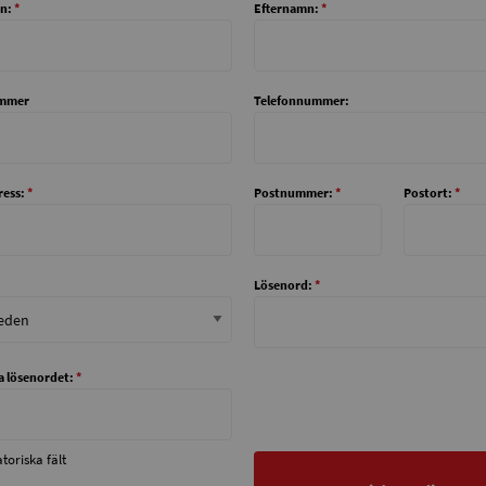
n:
*
Efternamn:
*
mmer
Telefonnummer:
ess:
*
Postnummer:
*
Postort:
*
Lösenord:
*
a lösenordet:
*
toriska fält