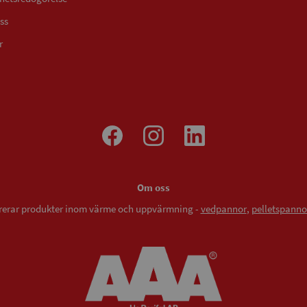
ss
r
Om oss
vererar produkter inom värme och uppvärmning -
vedpannor
,
pelletspanno