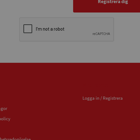
Registrera dig
Mitt konto
Logga in / Registrera
ågor
policy
ghetsredogörelse