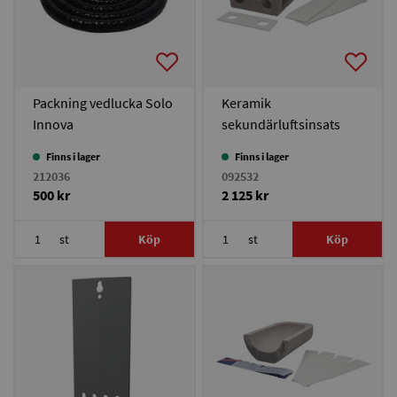
Packning vedlucka Solo
Keramik
Innova
sekundärluftsinsats
Solo Innova 30/Solo
Finns i lager
Finns i lager
Plus 30-40/Duo Plus 25
212036
092532
500 kr
2 125 kr
st
Köp
st
Köp