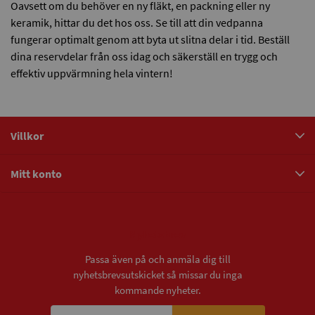
Oavsett om du behöver en ny fläkt, en packning eller ny
keramik, hittar du det hos oss. Se till att din vedpanna
fungerar optimalt genom att byta ut slitna delar i tid. Beställ
dina reservdelar från oss idag och säkerställ en trygg och
effektiv uppvärmning hela vintern!
Villkor
Mitt konto
Nyhetsbrev
Passa även på och anmäla dig till
nyhetsbrevsutskicket så missar du inga
kommande nyheter.