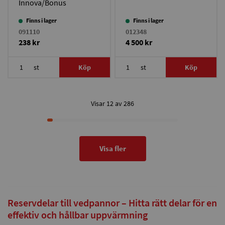
Innova/Bonus
30/Bonus Light
Finns i lager
Finns i lager
091110
012348
238 kr
4 500 kr
st
Köp
st
Köp
Visar 12 av 286
Visa fler
Reservdelar till vedpannor – Hitta rätt delar för en
effektiv och hållbar uppvärmning