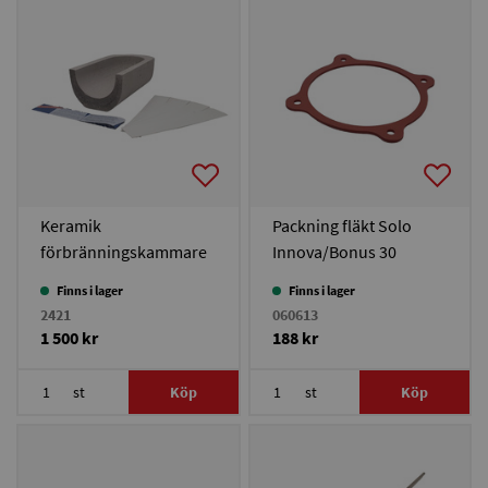
Keramik
Packning fläkt Solo
förbränningskammare
Innova/Bonus 30
Solo Innova 30-50/Solo
Finns i lager
Finns i lager
Plus 60
2421
060613
1 500 kr
188 kr
st
Köp
st
Köp