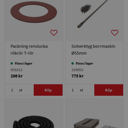
Packning renslucka
Sotverktyg borrmaskin
rökrör T-rör
Ø55mm
Finns i lager
Finns i lager
091611
210055
206 kr
775 kr
st
Köp
st
Köp