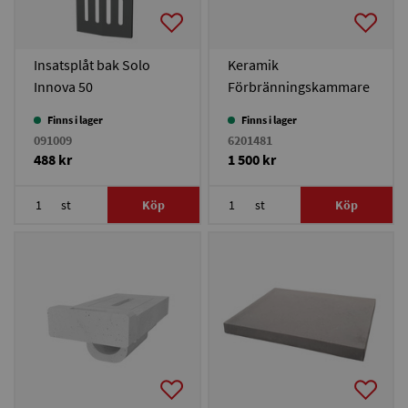
Insatsplåt bak Solo
Keramik
Innova 50
Förbränningskammare
Solo Plus 30-40/Duo
Finns i lager
Finns i lager
Plus 25
091009
6201481
488 kr
1 500 kr
st
Köp
st
Köp