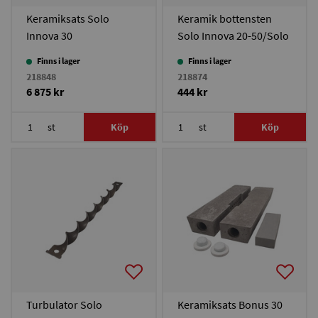
Keramiksats Solo
Keramik bottensten
Innova 30
Solo Innova 20-50/Solo
Plus 18-40/Bonus 30
Finns i lager
Finns i lager
218848
218874
6 875 kr
444 kr
st
Köp
st
Köp
Turbulator Solo
Keramiksats Bonus 30