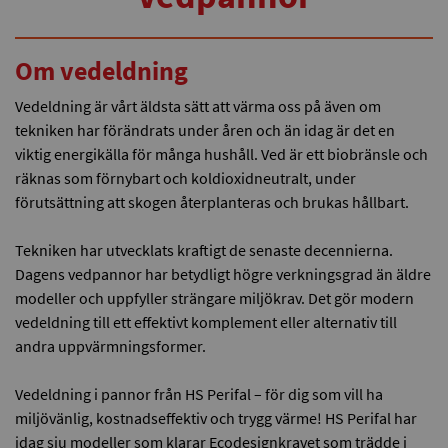
Om vedeldning
Vedeldning är vårt äldsta sätt att värma oss på även om
tekniken har förändrats under åren och än idag är det en
viktig energikälla för många hushåll. Ved är ett biobränsle och
räknas som förnybart och koldioxidneutralt, under
förutsättning att skogen återplanteras och brukas hållbart.
Tekniken har utvecklats kraftigt de senaste decennierna.
Dagens vedpannor har betydligt högre verkningsgrad än äldre
modeller och uppfyller strängare miljökrav. Det gör modern
vedeldning till ett effektivt komplement eller alternativ till
andra uppvärmningsformer.
Vedeldning i pannor från HS Perifal – för dig som vill ha
miljövänlig, kostnadseffektiv och trygg värme! HS Perifal har
idag sju modeller som klarar Ecodesignkravet som trädde i