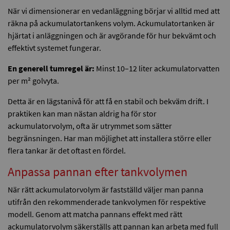
När vi dimensionerar en vedanläggning börjar vi alltid med att
räkna på ackumulatortankens volym. Ackumulatortanken är
hjärtat i anläggningen och är avgörande för hur bekvämt och
effektivt systemet fungerar.
En generell tumregel är:
Minst 10–12 liter ackumulatorvatten
per m² golvyta.
Detta är en lägstanivå för att få en stabil och bekväm drift. I
praktiken kan man nästan aldrig ha för stor
ackumulatorvolym, ofta är utrymmet som sätter
begränsningen. Har man möjlighet att installera större eller
flera tankar är det oftast en fördel.
Anpassa pannan efter tankvolymen
När rätt ackumulatorvolym är fastställd väljer man panna
utifrån den rekommenderade tankvolymen för respektive
modell. Genom att matcha pannans effekt med rätt
ackumulatorvolym säkerställs att pannan kan arbeta med full