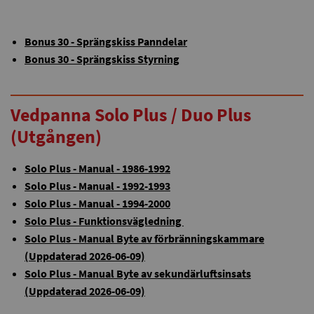
Bonus 30 - Sprängskiss Panndelar
Bonus 30 - Sprängskiss Styrning
Vedpanna Solo Plus / Duo Plus
(Utgången)
Solo Plus - Manual - 1986-1992
Solo Plus - Manual - 1992-1993
Solo Plus - Manual - 1994-2000
Solo Plus - Funktionsvägledning
Solo Plus - Manual Byte av förbränningskammare
(Uppdaterad 2026-06-09)
Solo Plus - Manual Byte av sekundärluftsinsats
(Uppdaterad 2026-06-09)