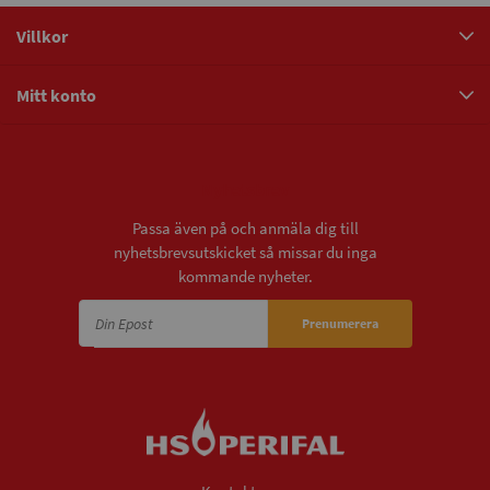
Villkor
Mitt konto
Nyhetsbrev
Passa även på och anmäla dig till
nyhetsbrevsutskicket så missar du inga
kommande nyheter.
Prenumerera