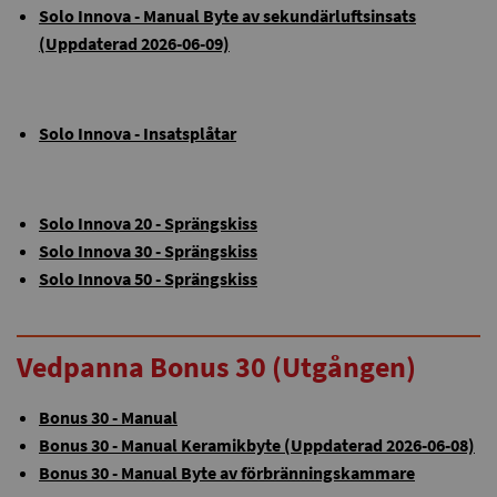
Solo Innova - Manual Byte av sekundärluftsinsats
(Uppdaterad 2026-06-09)
Solo Innova - Insatsplåtar
Solo Innova 20 - Sprängskiss
Solo Innova 30 - Sprängskiss
Solo Innova 50 - Sprängskiss
Vedpanna Bonus 30 (Utgången)
Bonus 30 - Manual
Bonus 30 - Manual Keramikbyte (Uppdaterad 2026-06-08)
Bonus 30 - Manual Byte av förbränningskammare