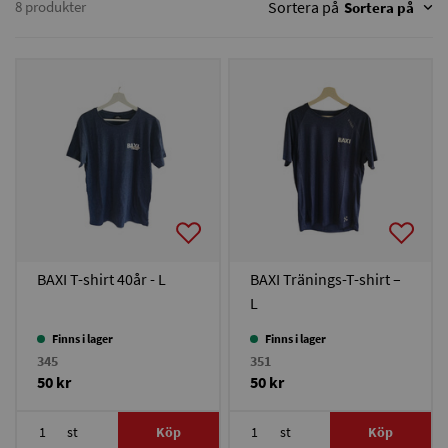
8 produkter
Sortera på
Sortera på
BAXI T-shirt 40år - L
BAXI Tränings-T-shirt –
L
Finns i lager
Finns i lager
345
351
50 kr
50 kr
st
Köp
st
Köp