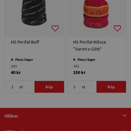
HS Perifal Buff
HS Perifal Mössa
"Varmt o Gött"
Finns i lager
Finns i lager
342
341
40 kr
150 kr
st
Köp
st
Köp
Villkor