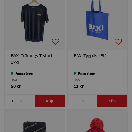
BAXI Tränings-T-shirt –
BAXI Tygpåse Blå
XXXL
Finns i lager
Finns i lager
354
355
50 kr
13 kr
st
Köp
st
Köp