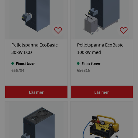
Pelletspanna EcoBasic
Pelletspanna EcoBasic
30kW LCD
100kW med
askutmatning
Finns i lager
Finns i lager
656794
656815
Läs mer
Läs mer