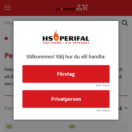
Produkter
Pannor
Pelletspannor
Pelletspannor
Välkommen! Välj hur du vill handla:
Pelletseldning ger klimatneutral, miljövänlig och trygg värme till
Företag
ett lågt pris. Med ett väl dimensionerat pelletsförråd får du också
stor frihet i ditt eldande!
Exkl. moms
Privatperson
8 produkter
Sortera på
Sortera på
Inkl. moms