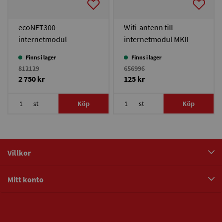
ecoNET300
Wifi-antenn till
internetmodul
internetmodul MKII
HSPB/EcoBasic
Finns i lager
Finns i lager
812129
656996
2 750 kr
125 kr
st
Köp
st
Köp
Villkor
Mitt konto
Nyhetsbrev