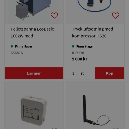
Pelletspanna EcoBasic
Tryckluftsotning med
160kW med
kompressor HS20
askutmatning
Finns i lager
Finns i lager
656816
812128
5 000 kr
Läs mer
st
Köp