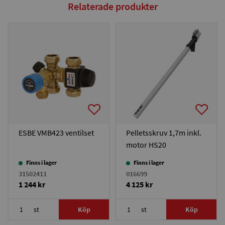
Relaterade produkter
ESBE VMB423 ventilset
Pelletsskruv 1,7m inkl.
motor HS20
Finns i lager
Finns i lager
31502411
016699
1 244 kr
4 125 kr
st
Köp
st
Köp