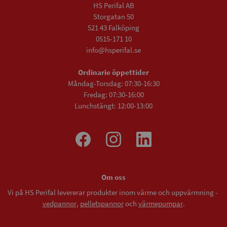
HS Perifal AB
Storgatan 50
521 43 Falköping
0515-171 10
info@hsperifal.se
Ordinarie öppettider
Måndag-Torsdag: 07:30-16:30
Fredag: 07:30-16:00
Lunchstängt: 12:00-13:00
Om oss
Vi på HS Perifal levererar produkter inom värme och uppvärmning -
vedpannor
,
pelletspannor
och
värmepumpar
.