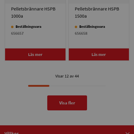
Pelletsbrännare HSPB
Pelletsbrännare HSPB
1000a
1500a
Beställningsvara
Beställningsvara
656657
656658
Läs mer
Läs mer
Visar 12 av 44
Visa fler
Villkor