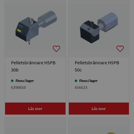
Pelletsbrännare HSPB
Pelletsbrännare HSPB
30b
50c
Finns i lager
Finns i lager
6390810
656623
Läs mer
Läs mer