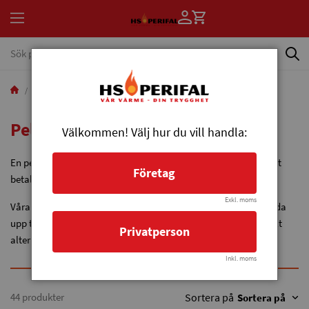
Produkter
Pelletsbrännare
Pelletsbrännare
Välkommen! Välj hur du vill handla:
En pelletsbrännare av hög kvalitet är en investering som snabbt
Företag
betalar igen sig.
Exkl. moms
Våra pelletsbrännare finns från 20 till 1500 kW, för villor och ända
upp till stora industrifastigheter. Eldning av pellets ett rationellt
Privatperson
alternativ för hus och fastigheter av alla storlekar.
Inkl. moms
44 produkter
Sortera på
Sortera på