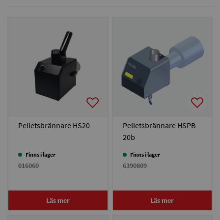
Pelletsbrännare HS20
Pelletsbrännare HSPB
20b
Finns i lager
Finns i lager
016060
6390809
Läs mer
Läs mer