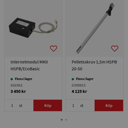
Internetmodul MKII
Pelletsskruv 1,5m HSPB
HSPB/EcoBasic
20-50
Finns i lager
Finns i lager
656961
6390811
3 450 kr
4 125 kr
st
Köp
st
Köp