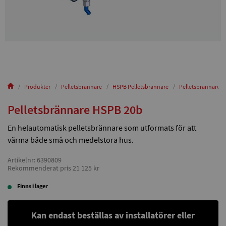
Produkter
Pelletsbrännare
HSPB Pelletsbrännare
Pelletsbrännare 
Pelletsbrännare HSPB 20b
En helautomatisk pelletsbrännare som utformats för att
värma både små och medelstora hus.
Artikelnr: 6390809
Rekommenderat pris 21 125 kr
Finns i lager
Kan endast beställas av installatörer eller