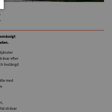
t
rsmässigt
aden.
tjänster
trävar efter
ch livslängd
hälle med
om
r,
fal strävar