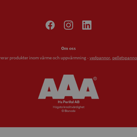
Om oss
vererar produkter inom värme och uppvärmning -
vedpannor
,
pelletspanno