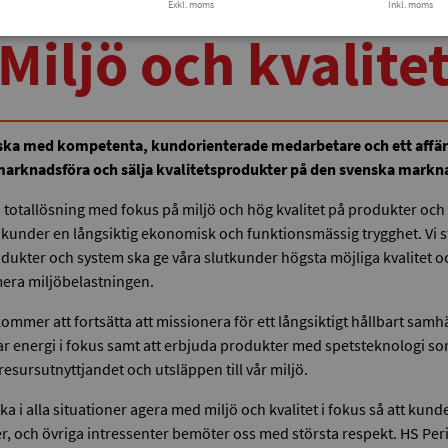
Exkl. moms
Inkl. moms
Miljö och kvalite
 ska med kompetenta, kundorienterade medarbetare och ett affä
arknadsföra och sälja kvalitetsprodukter på den svenska markn
s totallösning med fokus på miljö och hög kvalitet på produkter och 
 kunder en långsiktig ekonomisk och funktionsmässig trygghet. Vi s
odukter och system ska ge våra slutkunder högsta möjliga kvalitet o
era miljöbelastningen.
kommer att fortsätta att missionera för ett långsiktigt hållbart sam
ar energi i fokus samt att erbjuda produkter med spetsteknologi s
esursutnyttjandet och utsläppen till vår miljö.
ka i alla situationer agera med miljö och kvalitet i fokus så att kunde
r, och övriga intressenter bemöter oss med största respekt. HS Peri