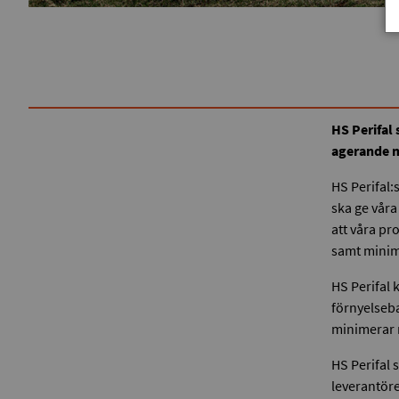
HS Perifal
agerande m
HS Perifal:
ska ge våra
att våra pr
samt minim
HS Perifal 
förnyelseb
minimerar r
HS Perifal s
leverantöre