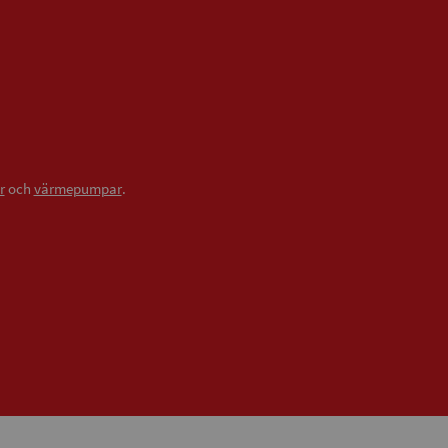
r
och
värmepumpar
.