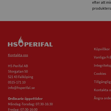
efter att m
produkters 
Villkor
Köpvillkor
Kontakta oss
Vanliga Fr
Integritets
HS Perifal AB
Storgatan 50
Cookies
521 43 Falköping
Tillgängli
0515-171 10
info@hsperifal.se
Kontakta o
Ångra orde
Ordinarie öppettider
Måndag-Torsdag: 07:30-16:30
Fredag: 07:30-16:00