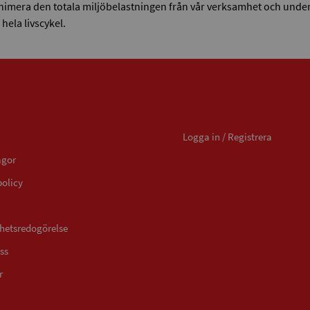
inimera den totala miljöbelastningen från vår verksamhet och under
hela livscykel.
Mitt konto
Logga in / Registrera
ågor
policy
ghetsredogörelse
ss
r