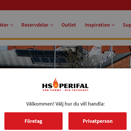
kter
Reservdelar
Outlet
Inspiration
Su
Välkommen! Välj hur du vill handla:
Företag
Privatperson