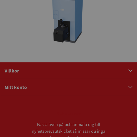
Villkor
Mitt konto
Nyhetsbrev
Passa även på och anmäla dig till
nyhetsbrevsutskicket så missar du inga