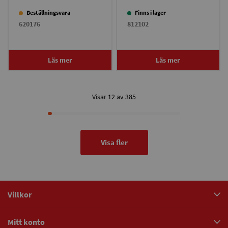
Beställningsvara
Finns i lager
620176
812102
Läs mer
Läs mer
Visar 12 av 385
Visa fler
Villkor
Mitt konto