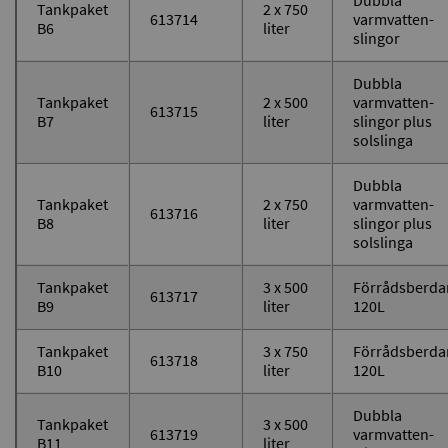
Dubbla
Tankpaket
2 x 750
613714
varmvatten-
B6
liter
slingor
Dubbla
Tankpaket
2 x 500
varmvatten-
613715
B7
liter
slingor plus
solslinga
Dubbla
Tankpaket
2 x 750
varmvatten-
613716
B8
liter
slingor plus
solslinga
Tankpaket
3 x 500
Förrådsberda
613717
B9
liter
120L
Tankpaket
3 x 750
Förrådsberda
613718
B10
liter
120L
Dubbla
Tankpaket
3 x 500
613719
varmvatten-
B11
liter