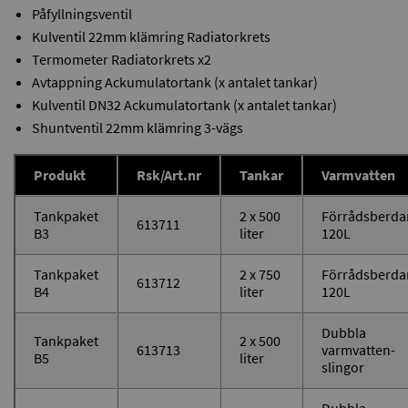
Påfyllningsventil
Kulventil 22mm klämring Radiatorkrets
Termometer Radiatorkrets x2
Avtappning Ackumulatortank (x antalet tankar)
Kulventil DN32 Ackumulatortank (x antalet tankar)
Shuntventil 22mm klämring 3-vägs
Produkt
Rsk/Art.nr
Tankar
Varmvatten
Tankpaket
2 x 500
Förrådsberda
613711
B3
liter
120L
Tankpaket
2 x 750
Förrådsberda
613712
B4
liter
120L
Dubbla
Tankpaket
2 x 500
613713
varmvatten-
B5
liter
slingor