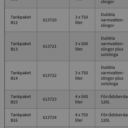
slingor
Dubbla
Tankpaket
3 x 750
613720
varmvatten-
B12
liter
slingor
Dubbla
Tankpaket
3 x 500
varmvatten-
613721
B13
liter
slingor plus
solslinga
Dubbla
Tankpaket
3 x 750
varmvatten-
613722
B14
liter
slingor plus
solslinga
Tankpaket
4 x 500
Förrådsberda
613723
B15
liter
120L
Tankpaket
4 x 750
Förrådsberda
613724
B16
liter
120L