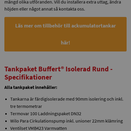
mängd olika utföranden. Vill du installera extra uttag, ändra
höjden eller något annat så kontakta oss.
Läs mer om tillbehör till ackumulatortankar
här!
Tankpaket Buffert® Isolerad Rund -
Specifikationer
Alla tankpaket innehåller:
Tankarna är färdigisolerade med 90mm isolering och inkl.
tre termometrar
Termovar 100 Laddningspaket DN32
Wilo Para Cirkulationspump inkl. unioner 22mm klämring
Ventilset VMB423 Varmvatten