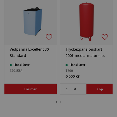
Vedpanna Excellent 30
Tryckexpansionskärl
Standard
200L med armatursats
Finns i lager
Finns i lager
6201584
7200
6 500 kr
Läs mer
st
Köp