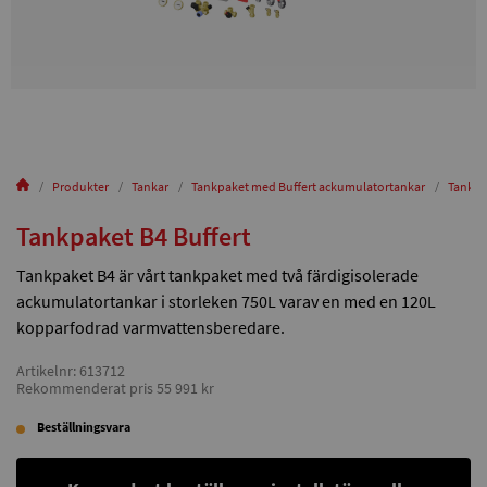
Produkter
Tankar
Tankpaket med Buffert ackumulatortankar
Tankpa
Tankpaket B4 Buffert
Tankpaket B4 är vårt tankpaket med två färdigisolerade
ackumulatortankar i storleken 750L varav en med en 120L
kopparfodrad varmvattensberedare.
Artikelnr: 613712
Rekommenderat pris 55 991 kr
Beställningsvara