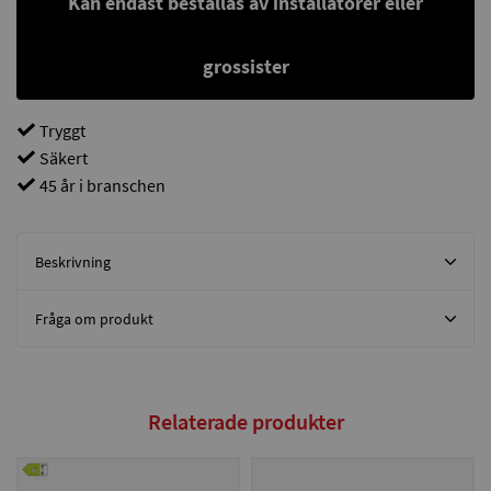
Kan endast beställas av installatörer eller
grossister
Tryggt
Säkert
45 år i branschen
Beskrivning
Fråga om produkt
Relaterade produkter