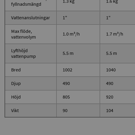
1.3 kg
1.6 kg
fyllnadsmängd
Vattenanslutningar
1"
1"
Max flöde,
1.0 m³/h
1.7 m³/h
vattenvolym
Lyfthöjd
5.5 m
5.5 m
vattenpump
Bred
1002
1040
Djup
490
490
Höjd
805
920
Vikt
90
104