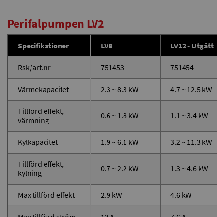
Perifalpumpen LV2
Specifikationer
LV8
LV12 - Utgått
Rsk/art.nr
751453
751454
Värmekapacitet
2.3 ~ 8.3 kW
4.7 ~ 12.5 kW
Tillförd effekt,
0.6 ~ 1.8 kW
1.1 ~ 3.4 kW
värmning
Kylkapacitet
1.9 ~ 6.1 kW
3.2 ~ 11.3 kW
Tillförd effekt,
0.7 ~ 2.2 kW
1.3 ~ 4.6 kW
kylning
Max tillförd effekt
2.9 kW
4.6 kW
Max tillförd ström
13 A
7.6 A