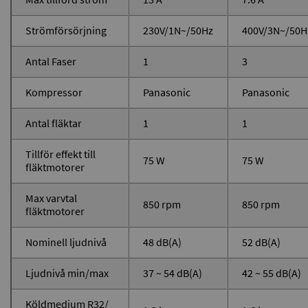
Strömförsörjning
230V/1N~/50Hz
400V/3N~/50H
Antal Faser
1
3
Kompressor
Panasonic
Panasonic
Antal fläktar
1
1
Tillför effekt till
75 W
75 W
fläktmotorer
Max varvtal
850 rpm
850 rpm
fläktmotorer
Nominell ljudnivå
48 dB(A)
52 dB(A)
Ljudnivå min/max
37 ~ 54 dB(A)
42 ~ 55 dB(A)
Köldmedium R32/