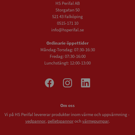
HS Perifal AB
Storgatan 50
521 43 Falköping
0515-171 10
info@hsperifal.se
Ordinarie öppettider
Måndag-Torsdag: 07:30-16:30
Fredag: 07:30-16:00
Lunchstängt: 12:00-13:00
Om oss
Vi på HS Perifal levererar produkter inom värme och uppvärmning -
vedpannor
,
pelletspannor
och
värmepumpar
.