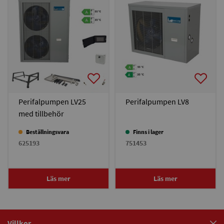
Perifalpumpen LV25
Perifalpumpen LV8
med tillbehör
Beställningsvara
Finns i lager
625193
751453
Läs mer
Läs mer
Villkor