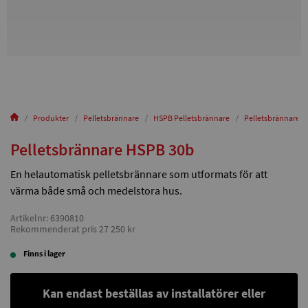
Produkter
Pelletsbrännare
HSPB Pelletsbrännare
Pelletsbrännare 
Pelletsbrännare HSPB 30b
En helautomatisk pelletsbrännare som utformats för att
värma både små och medelstora hus.
Artikelnr: 6390810
Rekommenderat pris 27 250 kr
Finns i lager
Kan endast beställas av installatörer eller