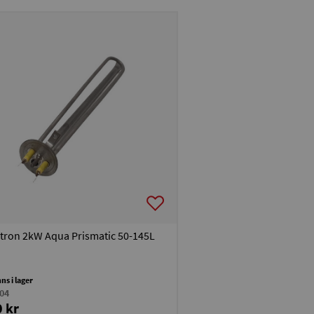
tron 2kW Aqua Prismatic 50-145L
nns i lager
04
 kr