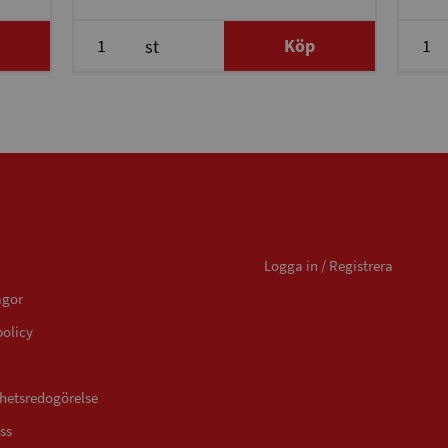
Köp
st
Mitt konto
Logga in / Registrera
ågor
policy
ghetsredogörelse
ss