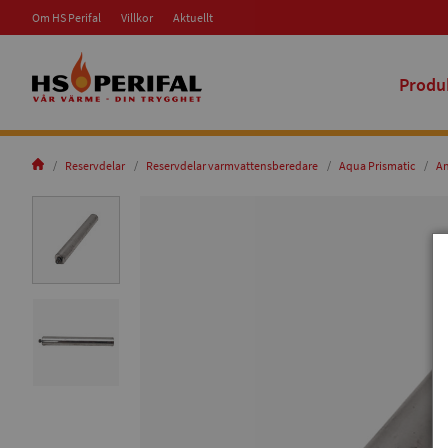
Om HS Perifal
Villkor
Aktuellt
Produ
Reservdelar
Reservdelar varmvattensberedare
Aqua Prismatic
An