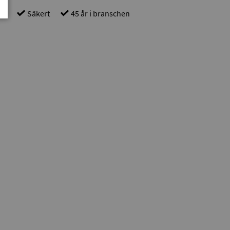
gt
Säkert
45 år i branschen