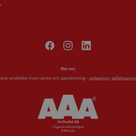
r
Om oss
vererar produkter inom värme och uppvärmning -
vedpannor
,
pelletspanno