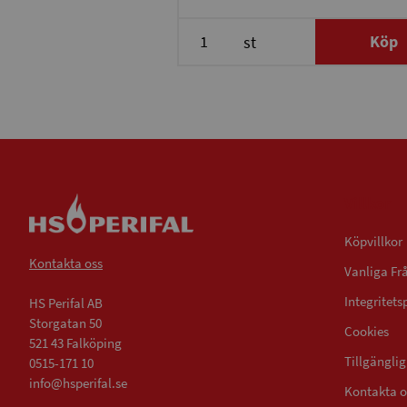
Köp
st
Villkor
Köpvillkor
Kontakta oss
Vanliga Fr
Integritets
HS Perifal AB
Storgatan 50
Cookies
521 43 Falköping
Tillgängli
0515-171 10
info@hsperifal.se
Kontakta o