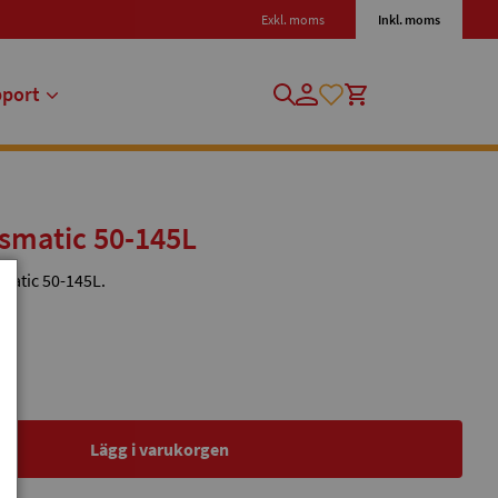
Exkl. moms
Inkl. moms
pport
smatic 50-145L
matic 50-145L.
Lägg i varukorgen