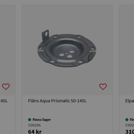
145L
Fläns Aqua Prismatic 50-145L
Elpa
Finns i lager
Fi
590206
5902
64 kr
310