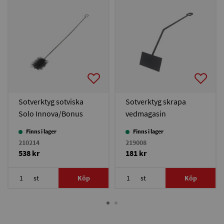
Sotverktyg sotviska
Sotverktyg skrapa
Solo Innova/Bonus
vedmagasin
30/Bonus
Finns i lager
Finns i lager
Light/Excellent/TPK
210214
219008
538 kr
181 kr
st
Köp
st
Köp