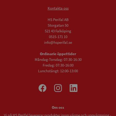
Kontakta oss
HS Perifal AB
Storgatan 50
521 43 Falköping
0515-171 10
info@hsperifal.se
Ordinarie öppettider
Måndag-Torsdag: 07:30-16:30
Fredag: 07:30-16:00
Lunchstängt: 12:00-13:00
Om oss
Vi på HS Perifal levererar produkter inom värme och uppvärmning -