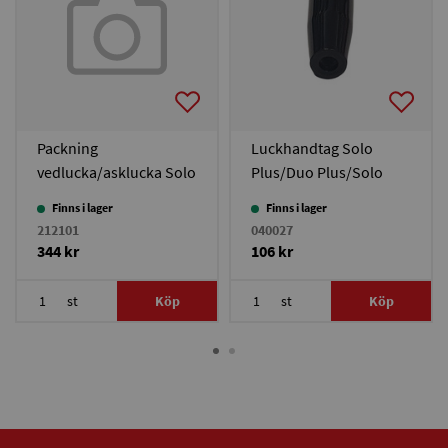
Packning
Luckhandtag Solo
vedlucka/asklucka Solo
Plus/Duo Plus/Solo
Plus/Duo Plus
Innova/Bonus
Finns i lager
Finns i lager
30/Bonus Light/TPK
212101
040027
344 kr
106 kr
st
Köp
st
Köp