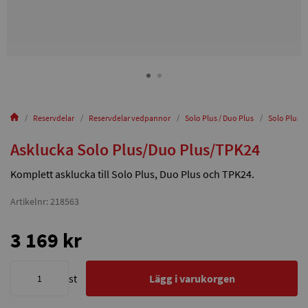
Reservdelar
Reservdelar vedpannor
Solo Plus / Duo Plus
Solo Plus 30
Asklucka Solo Plus/Duo Plus/TPK24
Komplett asklucka till Solo Plus, Duo Plus och TPK24.
Artikelnr: 218563
3 169 kr
st
Lägg i varukorgen