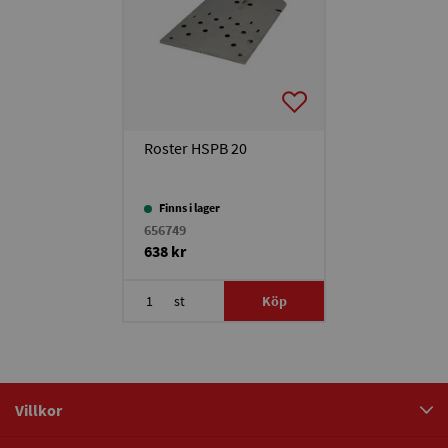
Roster HSPB 20
Finns i lager
656749
638 kr
st
Köp
Villkor