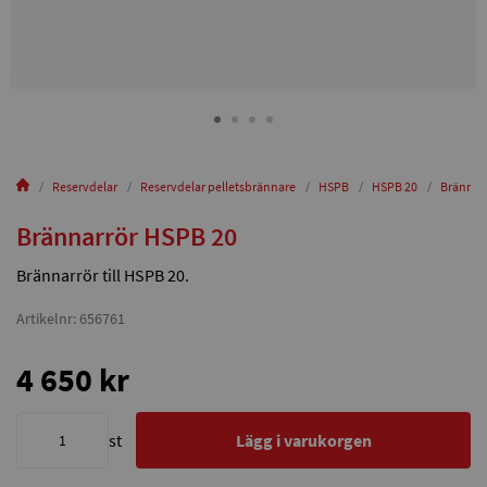
Reservdelar
Reservdelar pelletsbrännare
HSPB
HSPB 20
Brännar
Brännarrör HSPB 20
Brännarrör till HSPB 20.
Artikelnr: 656761
4 650 kr
st
Lägg i varukorgen