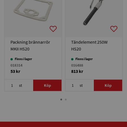
Packning brännarrör
Tändelement 250W
MKII HS20
HS20
Finns i lager
Finns i lager
018314
016488
53 kr
813 kr
st
Köp
st
Köp