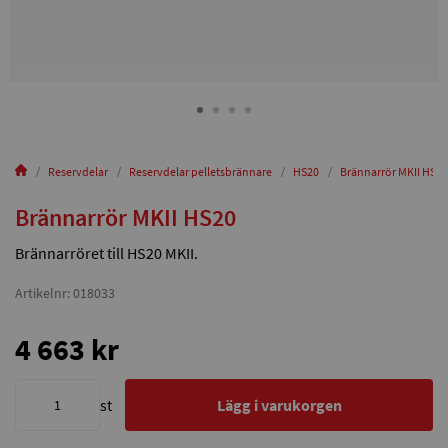
Reservdelar
Reservdelar pelletsbrännare
HS20
Brännarrör MKII HS20
Brännarrör MKII HS20
Brännarröret till HS20 MKII.
Artikelnr: 018033
4 663 kr
st
Lägg i varukorgen