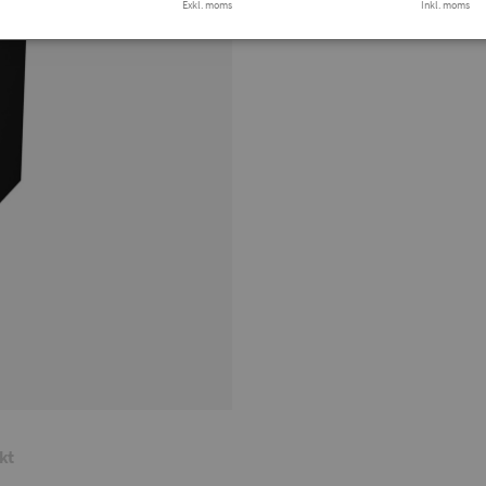
Tryg
Exkl. moms
Inkl. moms
kt