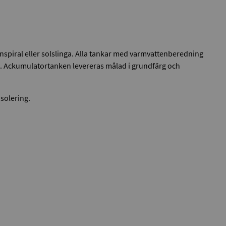
tenspiral eller solslinga. Alla tankar med varmvattenberedning
ng. Ackumulatortanken levereras målad i grundfärg och
solering.