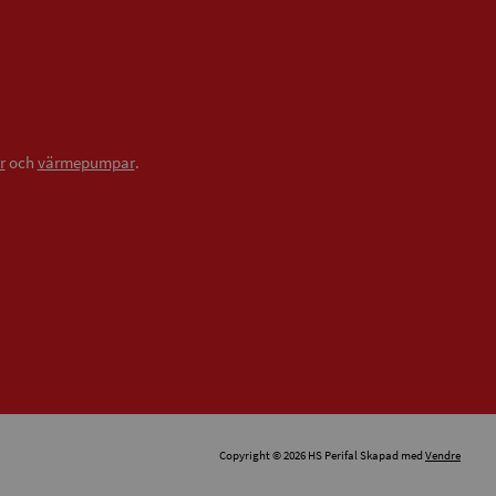
r
och
värmepumpar
.
Copyright © 2026 HS Perifal Skapad med
Vendre