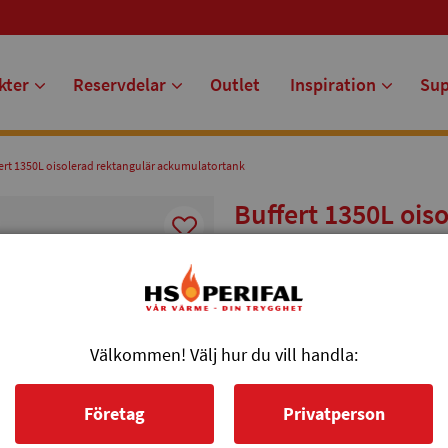
kter
Reservdelar
Outlet
Inspiration
Su
ert 1350L oisolerad rektangulär ackumulatortank
Buffert 1350L ois
ackumulatortank
Buffert 1350L oisolerad rektan
slinga.
Välkommen! Välj hur du vill handla:
Artikelnr: 11130
Företag
Privatperson