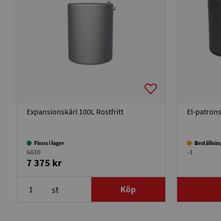
Expansionskärl 100L Rostfritt
El-patronsu
Finns i lager
Beställni
6010
-1
7 375 kr
Köp
st