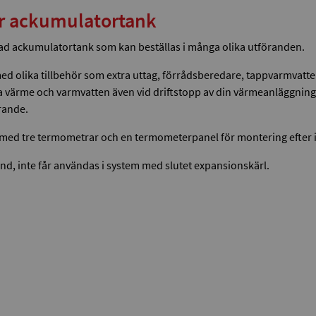
är ackumulatortank
lerad ackumulatortank som kan beställas i många olika utföranden.
as med olika tillbehör som extra uttag, förrådsberedare, tappvarmvat
era värme och varmvatten även vid driftstopp av din värmeanläggni
örande.
r med tre termometrar och en termometerpanel för montering efter i
rund, inte får användas i system med slutet expansionskärl.