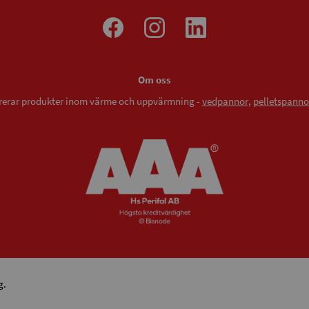
Om oss
vererar produkter inom värme och uppvärmning -
vedpannor
,
pelletspanno
g.