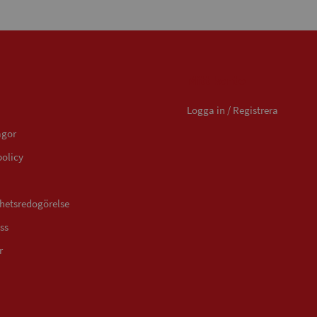
Mitt konto
Logga in / Registrera
ågor
policy
ghetsredogörelse
ss
r