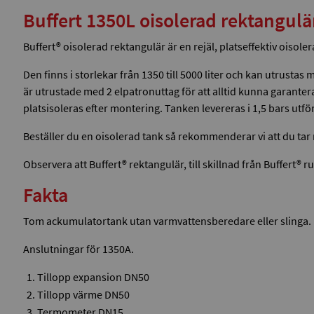
Buffert 1350L oisolerad rektangul
Buffert® oisolerad rektangulär är en rejäl, platseffektiv oiso
Den finns i storlekar från 1350 till 5000 liter och kan utrust
är utrustade med 2 elpatronuttag för att alltid kunna garant
platsisoleras efter montering. Tanken levereras i 1,5 bars utf
Beställer du en oisolerad tank så rekommenderar vi att du ta
Observera att Buffert® rektangulär, till skillnad från Buffert® 
Fakta
Tom ackumulatortank utan varmvattensberedare eller slinga.
Anslutningar för 1350A.
Tillopp expansion DN50
Tillopp värme DN50
Termometer DN15