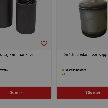
ttag Extra i tank - 2st
Förrådsberedare 120L Kopp
ngsvara
Beställningsvara
+8
Läs mer
Läs mer