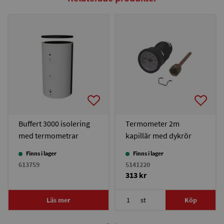
Buffert 3000 isolering
Termometer 2m
med termometrar
kapillär med dykrör
Finns i lager
Finns i lager
613759
5141220
313 kr
Läs mer
st
Köp