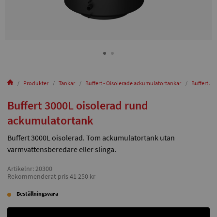
Produkter
Tankar
Buffert - Oisolerade ackumulatortankar
Buffert 3
Buffert 3000L oisolerad rund
ackumulatortank
Buffert 3000L oisolerad. Tom ackumulatortank utan
varmvattensberedare eller slinga.
Artikelnr: 20300
Rekommenderat pris 41 250 kr
Beställningsvara