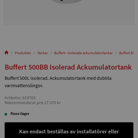
Produkter
Tankar
Buffert - Isolerade ackumulatortankar
Buffert 500
Buffert 500BB Isolerad Ackumulatortank
Buffert 500L isolerad. Ackumulatortank med dubbla
varmvattenslingor.
Artikelnr: 613703
Rekommenderat pris 27 375 kr
Finns i lager
Kan endast beställas av installatörer eller