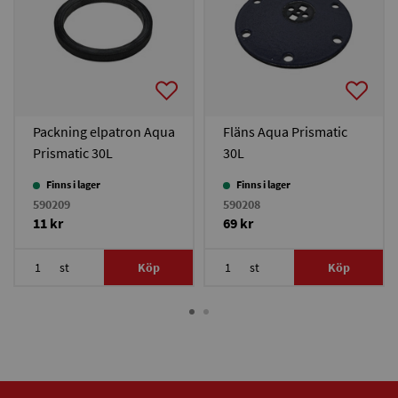
Packning elpatron Aqua
Fläns Aqua Prismatic
Prismatic 30L
30L
Finns i lager
Finns i lager
590209
590208
11 kr
69 kr
st
Köp
st
Köp