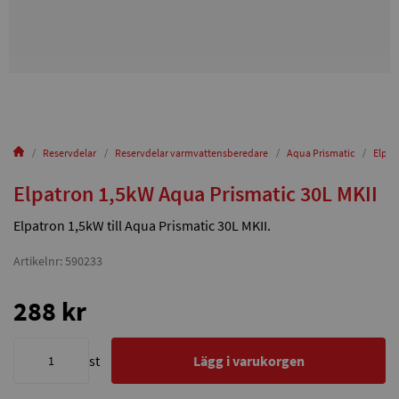
Reservdelar
Reservdelar varmvattensberedare
Aqua Prismatic
Elpat
Elpatron 1,5kW Aqua Prismatic 30L MKII
Elpatron 1,5kW till Aqua Prismatic 30L MKII.
Artikelnr: 590233
288 kr
st
Lägg i varukorgen