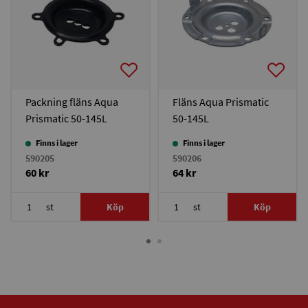
Packning fläns Aqua
Fläns Aqua Prismatic
Prismatic 50-145L
50-145L
Finns i lager
Finns i lager
590205
590206
60 kr
64 kr
st
Köp
st
Köp