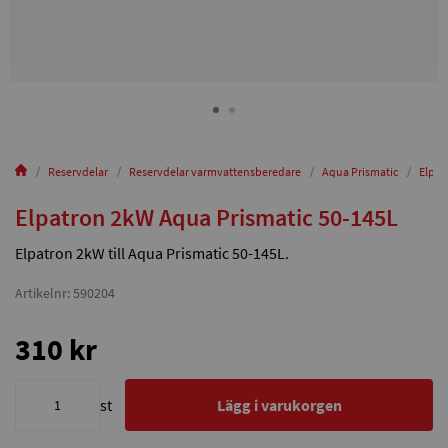
Reservdelar
Reservdelar varmvattensberedare
Aqua Prismatic
Elpat
Elpatron 2kW Aqua Prismatic 50-145L
Elpatron 2kW till Aqua Prismatic 50-145L.
Artikelnr: 590204
310 kr
st
Lägg i varukorgen