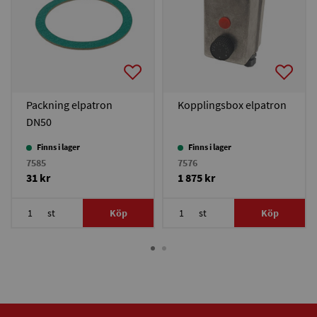
Packning elpatron
Kopplingsbox elpatron
DN50
Finns i lager
Finns i lager
7585
7576
31 kr
1 875 kr
st
Köp
st
Köp