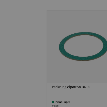
Packning elpatron DN50
Finns i lager
7585