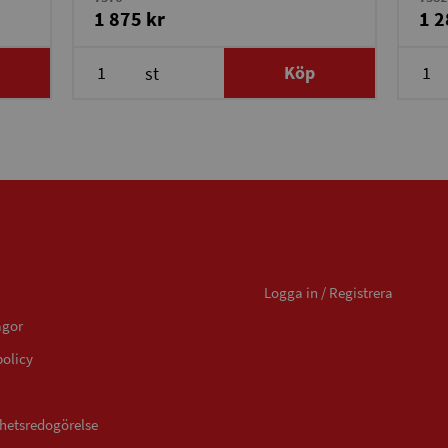
1 875 kr
1 2
Köp
st
Mitt konto
Logga in / Registrera
ågor
policy
ghetsredogörelse