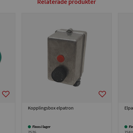
Relaterade produkter
Kopplingsbox elpatron
Elp
Finns i lager
Fi
7576
7582