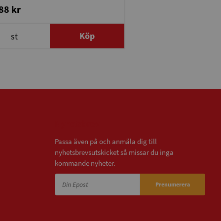
88 kr
Köp
st
Nyhetsbrev
Passa även på och anmäla dig till
nyhetsbrevsutskicket så missar du inga
kommande nyheter.
Prenumerera