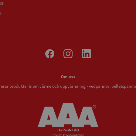
ss
r
Om oss
vererar produkter inom värme och uppvärmning -
vedpannor
,
pelletspanno