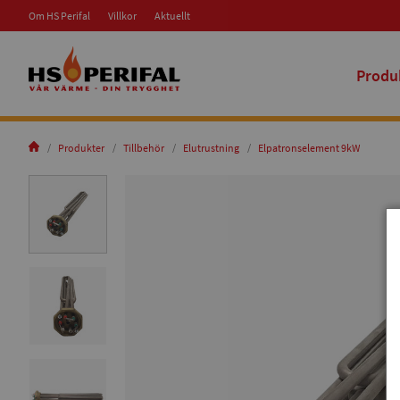
Om HS Perifal
Villkor
Aktuellt
Produ
Produkter
Tillbehör
Elutrustning
Elpatronselement 9kW