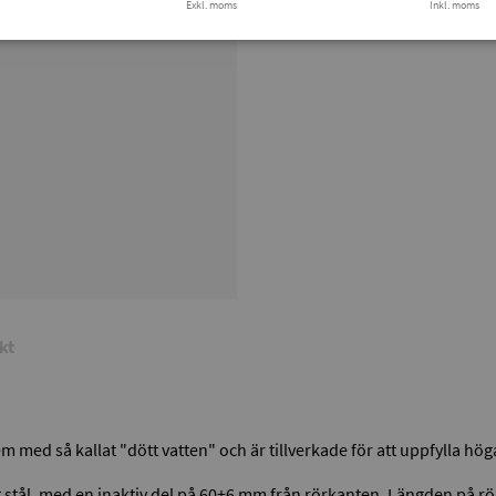
Exkl. moms
Finns i lager
Inkl. moms
Tryg
kt
m med så kallat "dött vatten" och är tillverkade för att uppfylla hög
itt stål, med en inaktiv del på 60±6 mm från rörkanten. Längden på 