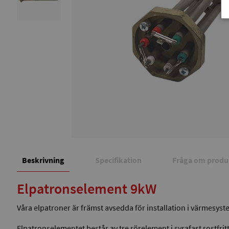
Beskrivning
Specifikation
Fråga om produ
Elpatronselement 9kW
Våra elpatroner är främst avsedda för installation i värmesyste
Elpatronselementet består av tre rörelement i syrafast rostfr