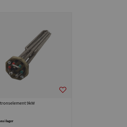
atronselement 9kW
nns i lager