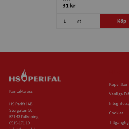
31 kr
Köp
st
Villkor
Köpvillkor
Kontakta oss
Vanliga Fr
Integritets
HS Perifal AB
Storgatan 50
Cookies
521 43 Falköping
Tillgängli
0515-171 10