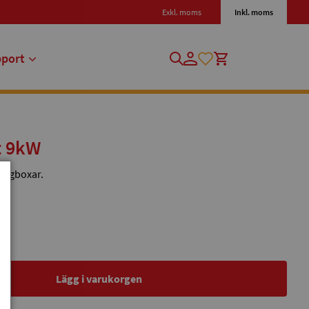
Exkl. moms
Inkl. moms
pport
t 9kW
lingboxar.
Lägg i varukorgen