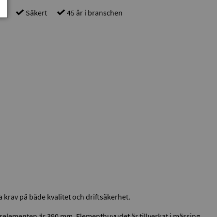
gt
Säkert
45 år i branschen
a krav på både kvalitet och driftsäkerhet.
rörelementen är 390 mm. Elementhuvudet är tillverkat i mässing