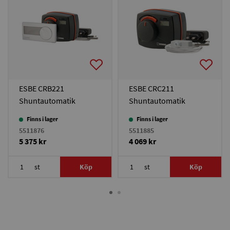
ESBE CRB221
ESBE CRC211
Shuntautomatik
Shuntautomatik
Inomhus Wireless
Utomhus
Finns i lager
Finns i lager
5511876
5511885
5 375 kr
4 069 kr
st
Köp
st
Köp