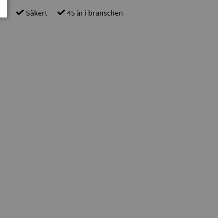
gt
Säkert
45 år i branschen