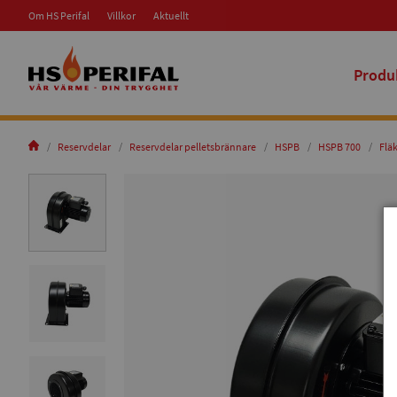
Om HS Perifal
Villkor
Aktuellt
Produ
Reservdelar
Reservdelar pelletsbrännare
HSPB
HSPB 700
Flä