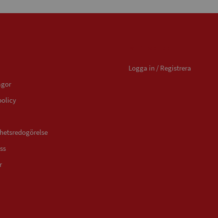
Mitt konto
Logga in / Registrera
ågor
policy
ghetsredogörelse
ss
r