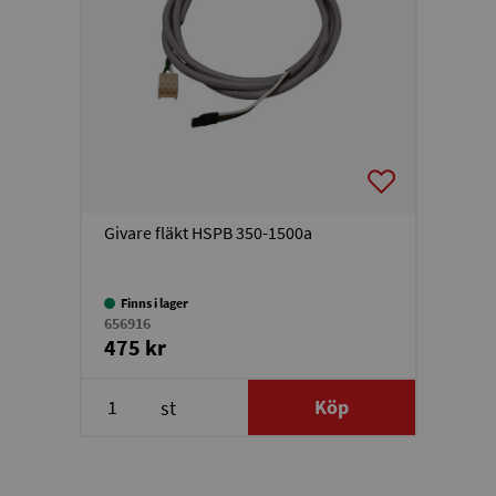
Givare fläkt HSPB 350-1500a
Finns i lager
656916
475 kr
Köp
st