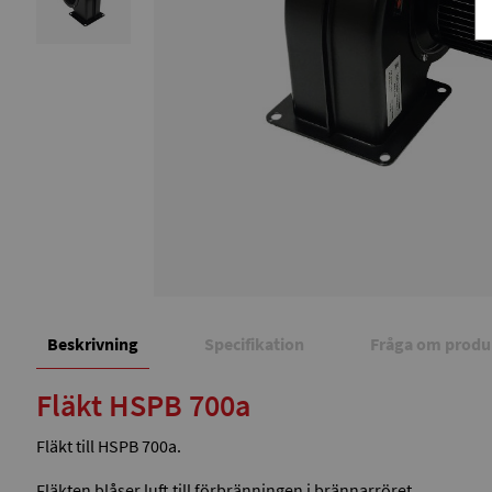
Beskrivning
Specifikation
Fråga om produ
Fläkt HSPB 700a
Fläkt till HSPB 700a.
Fläkten blåser luft till förbränningen i brännarröret.