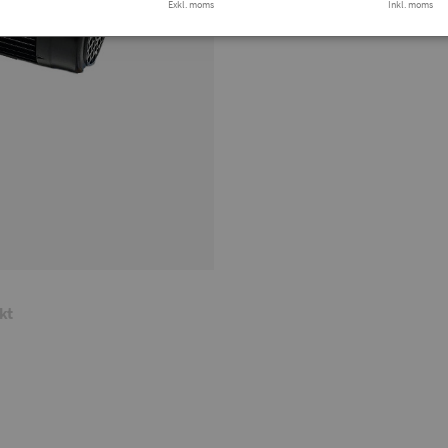
Exkl. moms
Finns i lager
Inkl. moms
Tryg
kt