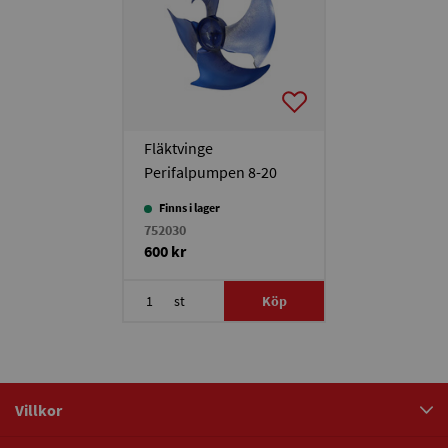
Fläktvinge
Perifalpumpen 8-20
Finns i lager
752030
600 kr
st
Köp
Villkor