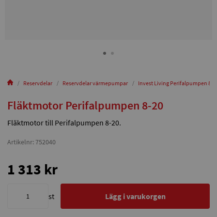
Reservdelar
Reservdelar värmepumpar
Invest Living Perifalpumpen 8-2
Fläktmotor Perifalpumpen 8-20
Fläktmotor till Perifalpumpen 8-20.
Artikelnr: 752040
1 313 kr
st
Lägg i varukorgen