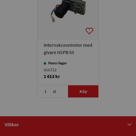
Internskruvsmotor med
givare HSPB 50
Finns i lager
656722
1 613 kr
st
Köp
Villkor