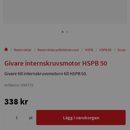
Reservdelar
Reservdelar pelletsbrännare
HSPB
HSPB 50
Givare 
Givare internskruvsmotor HSPB 50
Givare till internskruvsmotorn till HSPB 50.
Artikelnr: 656772
338 kr
st
Lägg i varukorgen