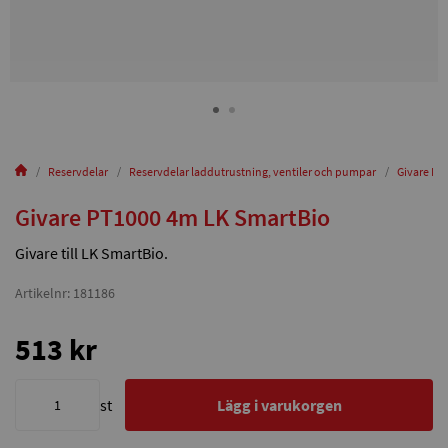
Reservdelar
Reservdelar laddutrustning, ventiler och pumpar
Givare PT
Givare PT1000 4m LK SmartBio
Givare till LK SmartBio.
Artikelnr: 181186
513 kr
st
Lägg i varukorgen