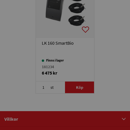
LK 160 SmartBio
Finns i lager
181234
6 475 kr
st
Köp
Villkor