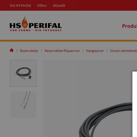
Om HS Perifal
Villkor
Aktuellt
Produ
Reservdelar
Reservdelar flispannor
Hargassner
Givare värmekret