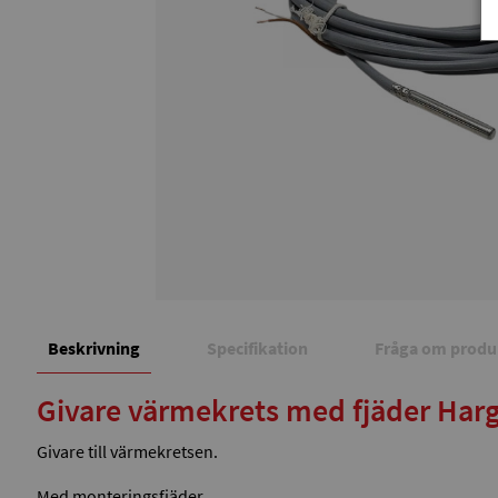
Beskrivning
Specifikation
Fråga om produ
Givare värmekrets med fjäder Har
Givare till värmekretsen.
Med monteringsfjäder.