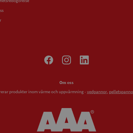
ghetsredogörelse
ss
r
Om oss
vererar produkter inom värme och uppvärmning -
vedpannor
,
pelletspanno