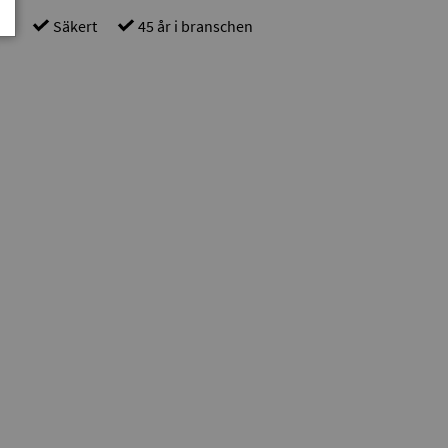
gt
Säkert
45 år i branschen