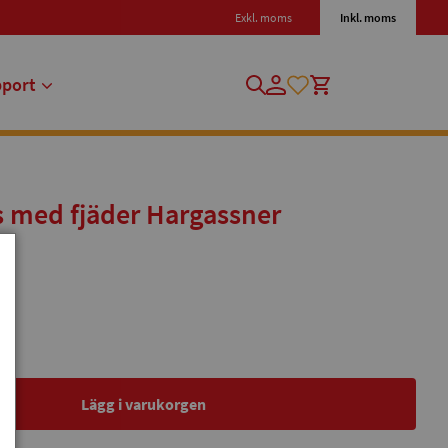
Exkl. moms
Inkl. moms
pport
s med fjäder Hargassner
Lägg i varukorgen