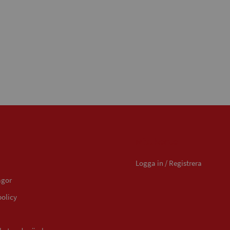
Mitt konto
Logga in / Registrera
ågor
policy