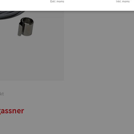
Exkl. moms
Finns i lager
Inkl. moms
Tryg
kt
gassner