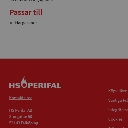
Passar till
Hargassner
Villkor
Köpvillkor
Kontakta oss
Vanliga Fr
Integritets
HS Perifal AB
Storgatan 50
Cookies
521 43 Falköping