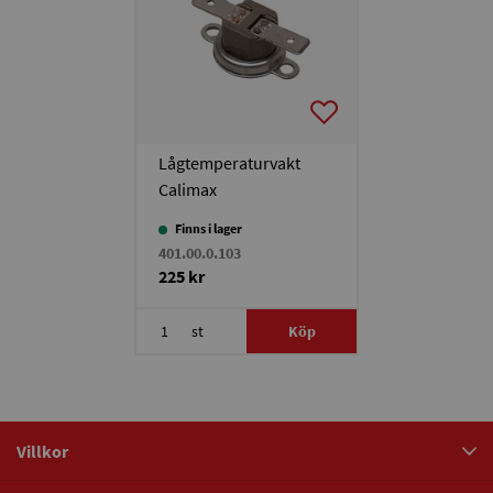
Lågtemperaturvakt
Calimax
Finns i lager
401.00.0.103
225 kr
st
Köp
Villkor