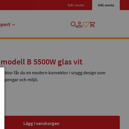
Exkl. moms
Inkl. moms
pport
 modell B 5500W glas vit
nvektor får du en modern konvektor i snygg design som
åde pengar och miljö.
Lägg i varukorgen