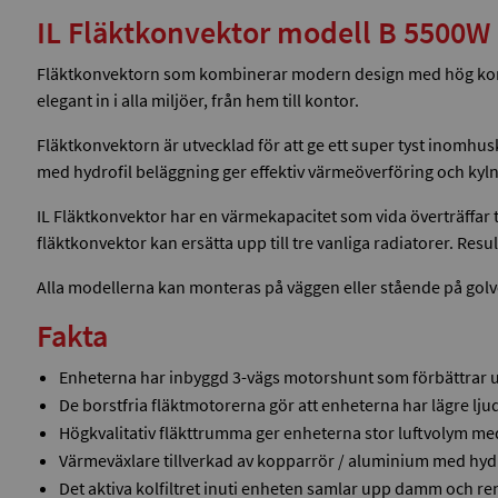
IL Fläktkonvektor modell B 5500W g
Fläktkonvektorn som kombinerar modern design med hög komfort
elegant in i alla miljöer, från hem till kontor.
Fläktkonvektorn är utvecklad för att ge ett super tyst inomhu
med hydrofil beläggning ger effektiv värmeöverföring och kyln
IL Fläktkonvektor har en värmekapacitet som vida överträffar tr
fläktkonvektor kan ersätta upp till tre vanliga radiatorer. Re
Alla modellerna kan monteras på väggen eller stående på golv
Fakta
Enheterna har inbyggd 3-vägs motorshunt som förbättrar ut
De borstfria fläktmotorerna gör att enheterna har lägre lju
Högkvalitativ fläkttrumma ger enheterna stor luftvolym med
Värmeväxlare tillverkad av kopparrör / aluminium med hydro
Det aktiva kolfiltret inuti enheten samlar upp damm och rena