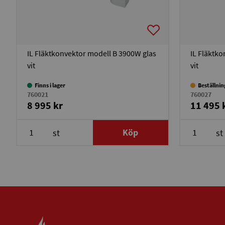
IL Fläktkonvektor modell B 3900W glas
IL Fläktk
vit
vit
Finns i lager
Beställni
760021
760027
8 995 kr
11 495 
Köp
st
st
Villkor