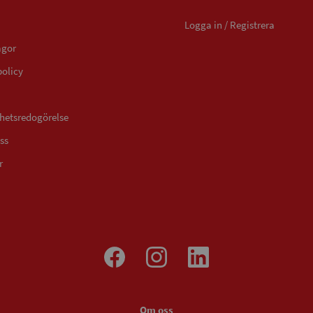
Logga in / Registrera
ågor
policy
ghetsredogörelse
ss
r
Om oss