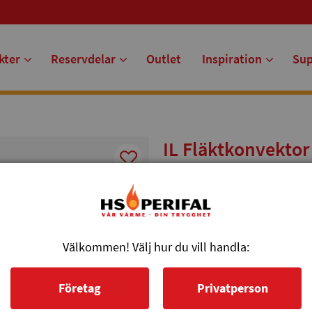
kter
Reservdelar
Outlet
Inspiration
Su
IL Fläktkonvektor
Med vår vattenburna IL Fläktko
hjälper dig i ditt sparande av b
Artikelnr: 760024
Välkommen! Välj hur du vill handla:
9 995 kr
Företag
Privatperson
st