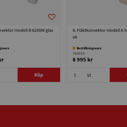
onvektor modell B 6200W glas
IL Fläktkonvektor modell A 
vit
ngsvara
Beställningsvara
760023
kr
8 995 kr
Köp
st
Mitt konto