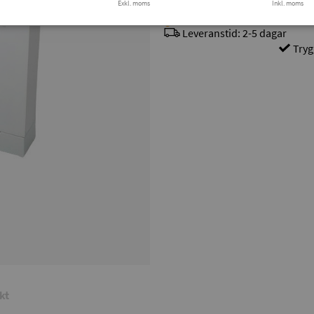
Exkl. moms
Inkl. moms
Beställningsvara
Leveranstid: 2-5 dagar
Tryg
kt