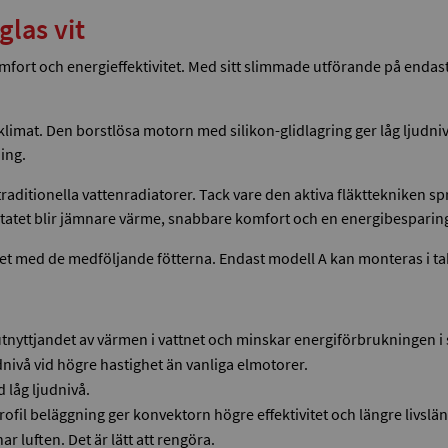
las vit
 och energieffektivitet. Med sitt slimmade utförande på endast 13
sklimat. Den borstlösa motorn med silikon-glidlagring ger låg ljud
ing.
aditionella vattenradiatorer. Tack vare den aktiva fläkttekniken spr
sultatet blir jämnare värme, snabbare komfort och en energibesparin
et med de medföljande fötterna. Endast modell A kan monteras i ta
nyttjandet av värmen i vattnet och minskar energiförbrukningen i 
dnivå vid högre hastighet än vanliga elmotorer.
 låg ljudnivå.
fil beläggning ger konvektorn högre effektivitet och längre livslä
r luften. Det är lätt att rengöra.