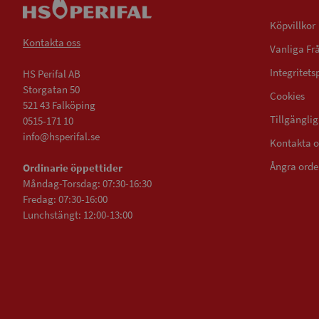
Köpvillkor
Kontakta oss
Vanliga Fr
Integritets
HS Perifal AB
Storgatan 50
Cookies
521 43 Falköping
Tillgängli
0515-171 10
info@hsperifal.se
Kontakta o
Ångra orde
Ordinarie öppettider
Måndag-Torsdag: 07:30-16:30
Fredag: 07:30-16:00
Lunchstängt: 12:00-13:00