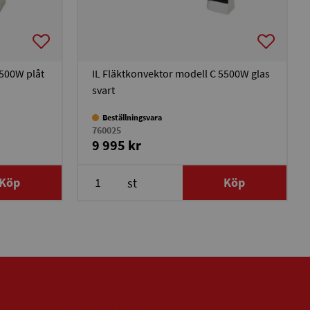
5500W plåt
IL Fläktkonvektor modell C 5500W glas
svart
Beställningsvara
760025
9 995 kr
Köp
Köp
st
Nyhetsbrev