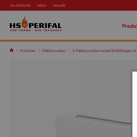
Om HS Perifal
Villkor
Aktuellt
Produ
Produkter
Fläktkonvektor
IL Fläktkonvektor modell B 5500W glas vit