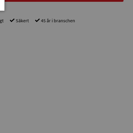
gt
Säkert
45 år i branschen