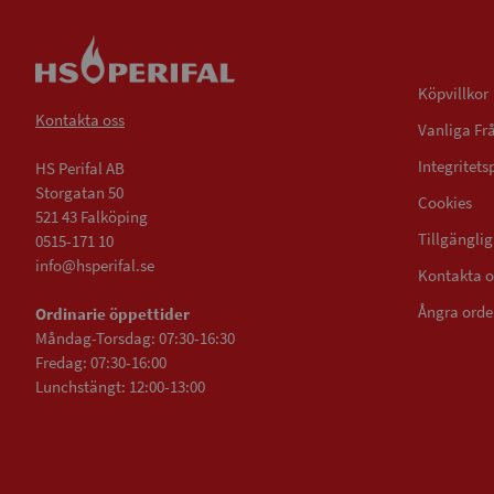
Villkor
Köpvillkor
Kontakta oss
Vanliga Fr
Integritets
HS Perifal AB
Storgatan 50
Cookies
521 43 Falköping
Tillgängli
0515-171 10
info@hsperifal.se
Kontakta o
Ångra orde
Ordinarie öppettider
Måndag-Torsdag: 07:30-16:30
Fredag: 07:30-16:00
Lunchstängt: 12:00-13:00