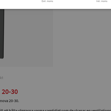
Exkl. moms
Finns i lager
Inkl. moms
Tryg
kt
a 20-30
nnova 20-30.
r till att hålla väggarna varma samtidigt som de skapar en ventilati