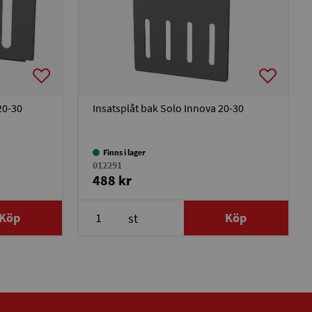
20-30
Insatsplåt bak Solo Innova 20-30
Finns i lager
012291
488 kr
Köp
Köp
st