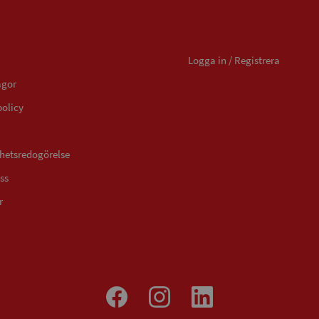
Mitt konto
Logga in / Registrera
ågor
policy
ghetsredogörelse
ss
r