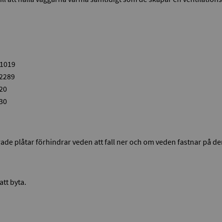
91019
12289
020
030
de plåtar förhindrar veden att fall ner och om veden fastnar på de
att byta.