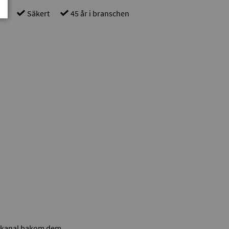
gt
Säkert
45 år i branschen
onskanal bakom dem.