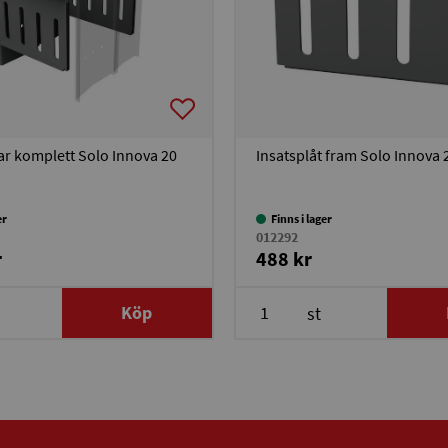
ar komplett Solo Innova 20
Insatsplåt fram Solo Innova 
er
Finns i lager
012292
r
488 kr
Köp
st