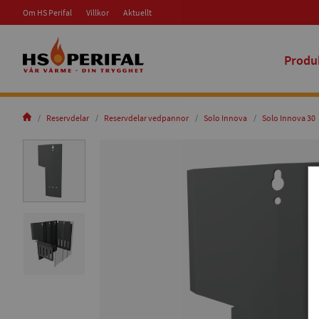
Om HS Perifal
Villkor
Aktuellt
Produ
Reservdelar
Reservdelar vedpannor
Solo Innova
Solo Innova 30