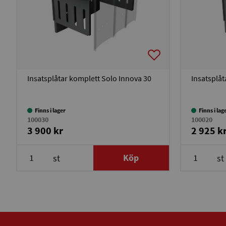
Insatsplåtar komplett Solo Innova 30
Insatsplåt
Finns i lager
Finns i lag
100030
100020
3 900 kr
2 925 k
Köp
st
st