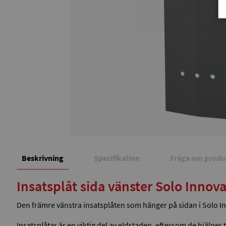
Beskrivning
Specifikation
Fråga om produ
Insatsplåt sida vänster Solo Innov
Den främre vänstra insatsplåten som hänger på sidan i Solo I
Insatsplåtar är en viktig del av eldstaden, eftersom de hjälpe