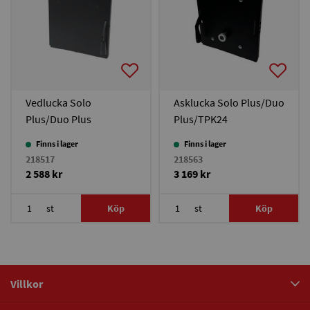
Vedlucka Solo
Asklucka Solo Plus/Duo
Plus/Duo Plus
Plus/TPK24
Finns i lager
Finns i lager
218517
218563
2 588 kr
3 169 kr
st
Köp
st
Köp
Villkor