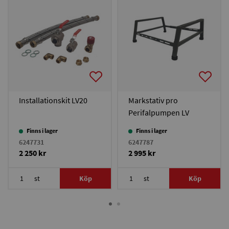
Installationskit LV20
Markstativ pro
Perifalpumpen LV
Finns i lager
Finns i lager
6247731
6247787
2 250 kr
2 995 kr
st
Köp
st
Köp