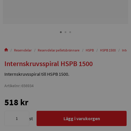
Reservdelar
Reservdelar pelletsbrännare
HSPB
HSPB 1500
Inter
Internskruvsspiral HSPB 1500
Internskruvsspiral till HSPB 1500.
Artikelnr: 656934
518 kr
st
Lägg i varukorgen