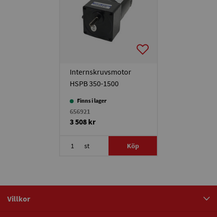
Internskruvsmotor
HSPB 350-1500
Finns i lager
656921
3 508 kr
st
Köp
Villkor