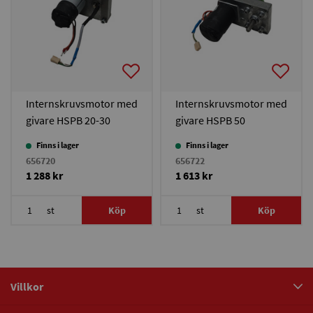
Internskruvsmotor med
Internskruvsmotor med
givare HSPB 20-30
givare HSPB 50
Finns i lager
Finns i lager
656720
656722
1 288 kr
1 613 kr
st
Köp
st
Köp
Villkor