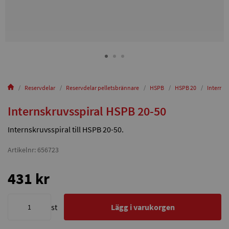
Reservdelar
Reservdelar pelletsbrännare
HSPB
HSPB 20
Internsk
Internskruvsspiral HSPB 20-50
Internskruvsspiral till HSPB 20-50.
Artikelnr: 656723
431 kr
st
Lägg i varukorgen