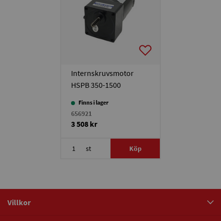
Internskruvsmotor
HSPB 350-1500
Finns i lager
656921
3 508 kr
st
Köp
Villkor