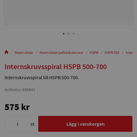
Reservdelar
Reservdelar pelletsbrännare
HSPB
HSPB 500
Intern
Internskruvsspiral HSPB 500-700
Internskruvsspiral till HSPB 500-700.
Artikelnr: 656841
575 kr
st
Lägg i varukorgen