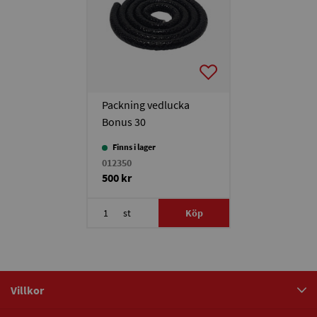
Packning vedlucka
Bonus 30
Finns i lager
012350
500 kr
st
Köp
Villkor