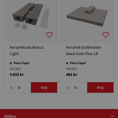
Keramiksats Bonus
Keramik bottensten
Light
klack Solo Plus 18-
40/Duo Plus/Bonus
Finns i lager
Finns i lager
Light
012347
091471
3 625 kr
481 kr
st
Köp
st
Köp
Villkor