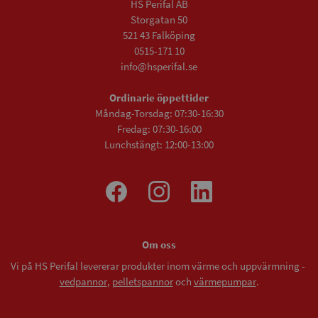
HS Perifal AB
Storgatan 50
521 43 Falköping
0515-171 10
info@hsperifal.se
Ordinarie öppettider
Måndag-Torsdag: 07:30-16:30
Fredag: 07:30-16:00
Lunchstängt: 12:00-13:00
Om oss
Vi på HS Perifal levererar produkter inom värme och uppvärmning -
vedpannor
,
pelletspannor
och
värmepumpar
.