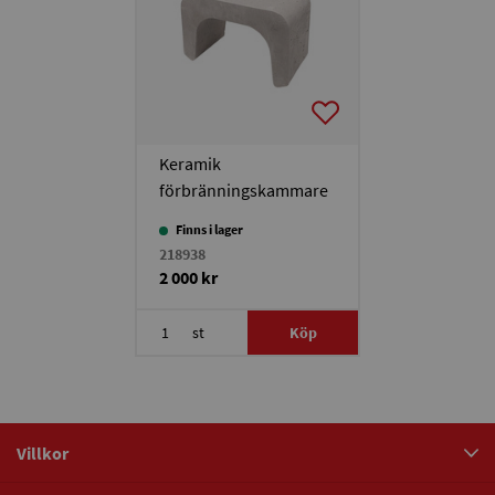
Keramik
förbränningskammare
Multi Heat 4,0
Finns i lager
218938
2 000 kr
st
Köp
Villkor