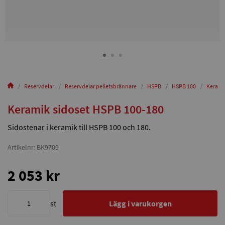
Reservdelar
Reservdelar pelletsbrännare
HSPB
HSPB 100
Kerami
Keramik sidoset HSPB 100-180
Sidostenar i keramik till HSPB 100 och 180.
Artikelnr: BK9709
2 053 kr
st
Lägg i varukorgen