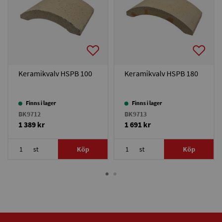
Keramikvalv HSPB 100
Keramikvalv HSPB 180
Finns i lager
Finns i lager
BK9712
BK9713
1 389 kr
1 691 kr
st
Köp
st
Köp