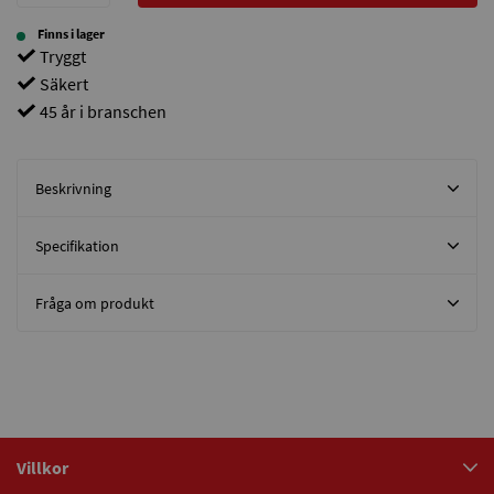
Finns i lager
Tryggt
Säkert
45 år i branschen
Beskrivning
Specifikation
Fråga om produkt
Villkor